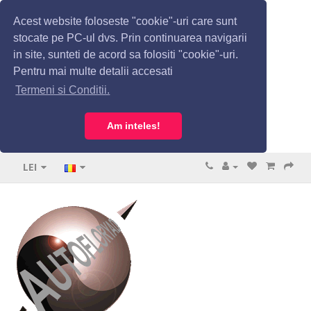
Acest website foloseste "cookie"-uri care sunt
stocate pe PC-ul dvs. Prin continuarea navigarii
in site, sunteti de acord sa folositi "cookie"-uri.
Pentru mai multe detalii accesati
Termeni si Conditii.
Am inteles!
LEI