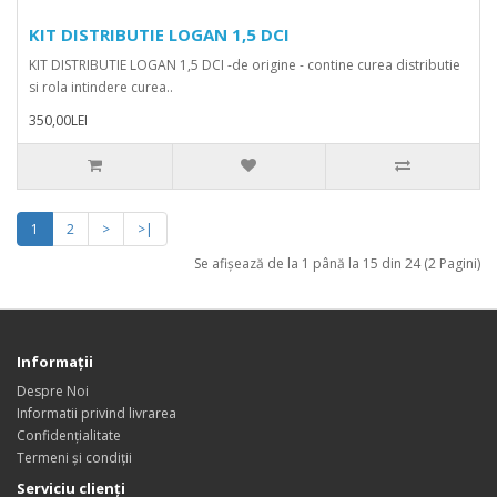
KIT DISTRIBUTIE LOGAN 1,5 DCI
KIT DISTRIBUTIE LOGAN 1,5 DCI -de origine - contine curea distributie
si rola intindere curea..
350,00LEI
1
2
>
>|
Se afişează de la 1 până la 15 din 24 (2 Pagini)
Informații
Despre Noi
Informatii privind livrarea
Confidențialitate
Termeni și condiții
Serviciu clienți