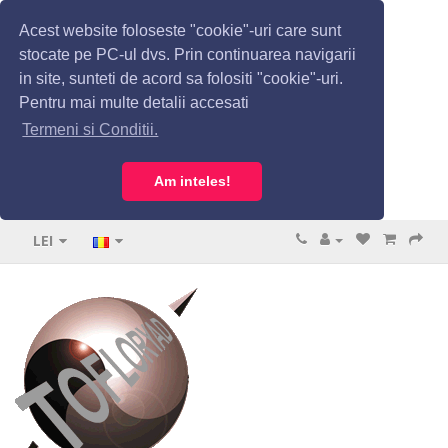
Acest website foloseste "cookie"-uri care sunt
stocate pe PC-ul dvs. Prin continuarea navigarii
in site, sunteti de acord sa folositi "cookie"-uri.
Pentru mai multe detalii accesati
Termeni si Conditii.
Am inteles!
LEI