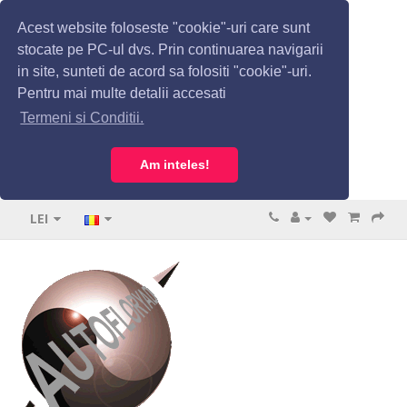
Acest website foloseste "cookie"-uri care sunt
stocate pe PC-ul dvs. Prin continuarea navigarii
in site, sunteti de acord sa folositi "cookie"-uri.
Pentru mai multe detalii accesati
Termeni si Conditii.
Am inteles!
LEI