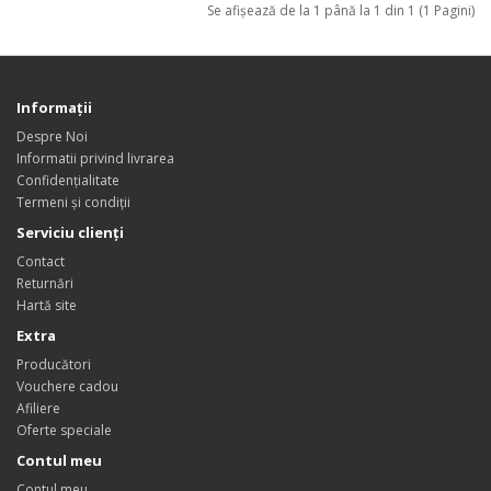
Se afişează de la 1 până la 1 din 1 (1 Pagini)
Informații
Despre Noi
Informatii privind livrarea
Confidențialitate
Termeni și condiții
Serviciu clienți
Contact
Returnări
Hartă site
Extra
Producători
Vouchere cadou
Afiliere
Oferte speciale
Contul meu
Contul meu