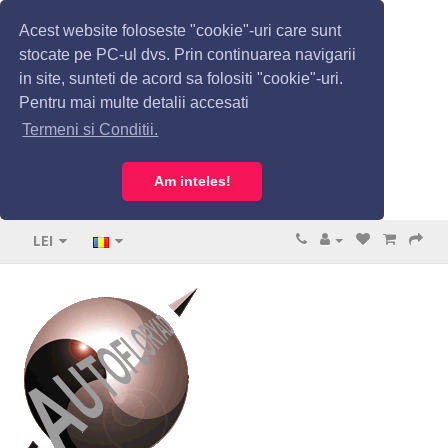
Acest website foloseste "cookie"-uri care sunt
stocate pe PC-ul dvs. Prin continuarea navigarii
in site, sunteti de acord sa folositi "cookie"-uri.
Pentru mai multe detalii accesati
Termeni si Conditii.
Am inteles!
LEI