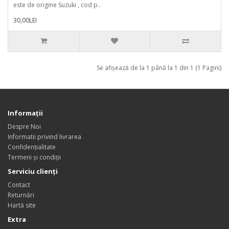
este de origine Suzuki , cod p..
30,00LEI
Se afişează de la 1 până la 1 din 1 (1 Pagini)
Informații
Despre Noi
Informatii privind livrarea
Confidențialitate
Termeni și condiții
Serviciu clienți
Contact
Returnări
Hartă site
Extra