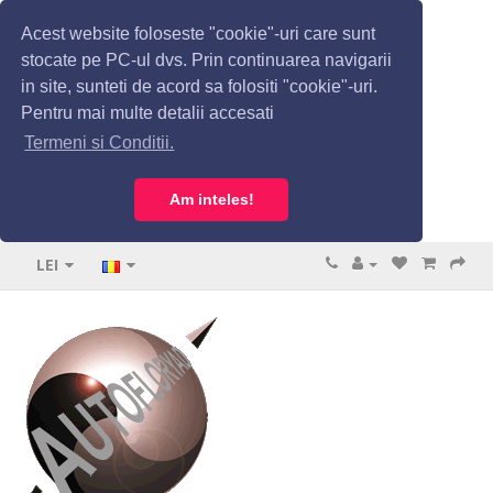
Acest website foloseste "cookie"-uri care sunt
stocate pe PC-ul dvs. Prin continuarea navigarii
in site, sunteti de acord sa folositi "cookie"-uri.
Pentru mai multe detalii accesati
Termeni si Conditii.
Am inteles!
LEI