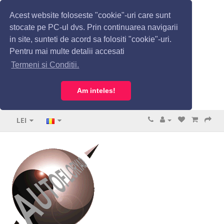
Acest website foloseste "cookie"-uri care sunt
stocate pe PC-ul dvs. Prin continuarea navigarii
in site, sunteti de acord sa folositi "cookie"-uri.
Pentru mai multe detalii accesati
Termeni si Conditii.
Am inteles!
LEI