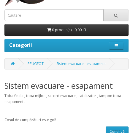
0 produs(e) - 0,00LEI
Categorii
PEUGEOT
Sistem evacuare - esapament
Sistem evacuare - esapament
Toba finala , toba mijloc , racord evacuare , catalizator , tampon toba
esapament .
Coșul de cumpărături este gol!
Continuă