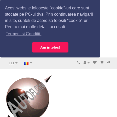
Acest website foloseste "cookie"-uri care sunt
stocate pe PC-ul dvs. Prin continuarea navigarii
in site, sunteti de acord sa folositi "cookie"-uri.
Pentru mai multe detalii accesati
Termeni si Conditii.
Am inteles!
LEI