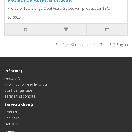
PROIECTOR ASTRA G STANGA
Proiector fata stanga Opel Astra G , bec H3 , producator TYC..
85,00LEI
Se afişează de la 1 până la 7 din 7 (1 Pagini)
Informații
Despre Noi
Informatii privind livrarea
Confidențialitate
Termeni și condiții
Serviciu clienți
Contact
Returnări
Hartă site