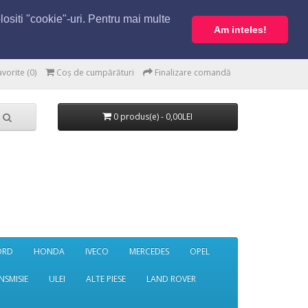
lositi "cookie"-uri. Pentru mai multe
Am inteles!
avorite (0)
Coș de cumpărături
Finalizare comandă
0 produs(e) - 0,00LEI
ORD
HONDA
IVECO
MERCEDES
OPEL
NSMISIE
ULEI
ALTE PIESE
LAND ROVER