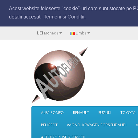
Acest website foloseste "cookie"-uri care sunt stocate pe PC-
detalii accesati
Termeni si Conditii.
LEI
Monedă
Limbă
ALFA ROMEO
RENAULT
SUZUKI
TOYOTA
PEUGEOT
VAG VOLKSWAGEN PORSCHE AUDI
ALTE PRODUSE SI SERVICII