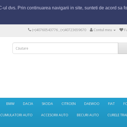
ul dvs. Prin continuarea navigarii in site, sunteti de acord sa fo
(+)40760543776 , (+)40723659670
Contul meu
F
BMW
DACIA
SKODA
CITROEN
DAEWOO
FIAT
F
ACUMULATORI AUTO
ACCESORII AUTO
BECURI AUTO
CURELE TRA