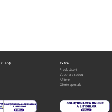
 clienți
Extra
Producători
Vouchere cadou
e
Afiliere
Oferte speciale