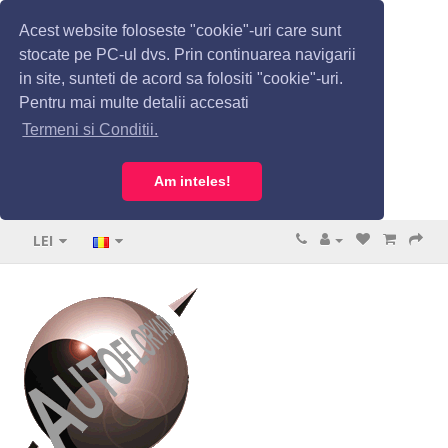
Acest website foloseste "cookie"-uri care sunt
stocate pe PC-ul dvs. Prin continuarea navigarii
in site, sunteti de acord sa folositi "cookie"-uri.
Pentru mai multe detalii accesati
Termeni si Conditii.
Am inteles!
LEI